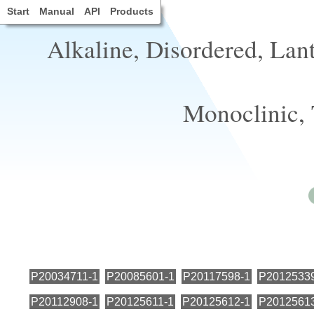
Start
Manual
API
Products
Alkaline, Disordered, Lan
Monoclinic,
P20034711-1
P20085601-1
P20117598-1
P2012533
P20112908-1
P20125611-1
P20125612-1
P2012561