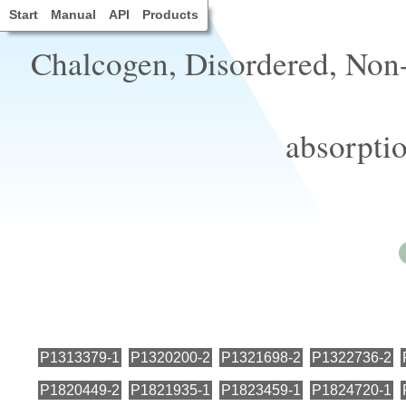
Start
Manual
API
Products
Chalcogen, Disordered, Non-
absorptio
P1313379-1
P1320200-2
P1321698-2
P1322736-2
P1820449-2
P1821935-1
P1823459-1
P1824720-1