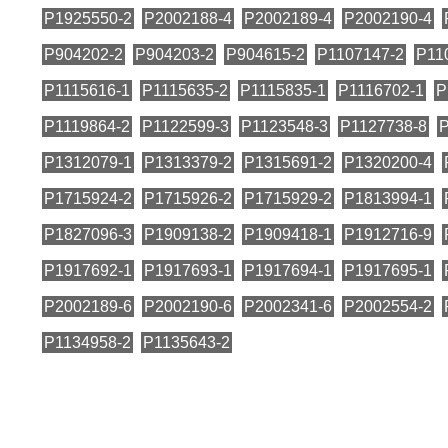
P1925550-2
P2002188-4
P2002189-4
P2002190-4
P904202-2
P904203-2
P904615-2
P1107147-2
P11
P1115616-1
P1115635-2
P1115835-1
P1116702-1
P
P1119864-2
P1122599-3
P1123548-3
P1127738-8
P
P1312079-1
P1313379-2
P1315691-2
P1320200-4
P1715924-2
P1715926-2
P1715929-2
P1813994-1
P1827096-3
P1909138-2
P1909418-1
P1912716-9
P1917692-1
P1917693-1
P1917694-1
P1917695-1
P2002189-6
P2002190-6
P2002341-6
P2002554-2
P1134958-2
P1135643-2