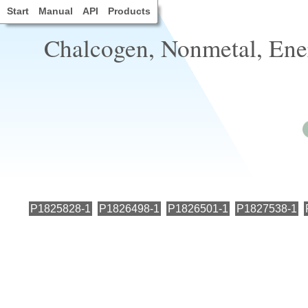
Start
Manual
API
Products
Chalcogen, Nonmetal, Ene
P1825828-1
P1826498-1
P1826501-1
P1827538-1