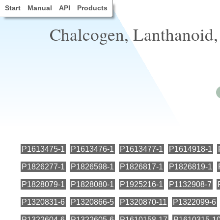
Start
Manual
API
Products
Chalcogen, Lanthanoid,
P1613475-1
P1613476-1
P1613477-1
P1614918-1
P1826277-1
P1826598-1
P1826817-1
P1826819-1
P1828079-1
P1828080-1
P1925216-1
P1132908-7
P1320831-6
P1320866-5
P1320870-11
P1322099-6
P1322604-6
P1322605-6
P1610158-17
P1610315-1