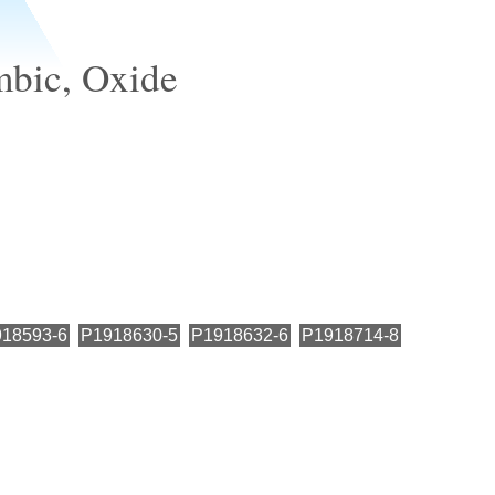
mbic, Oxide
18593-6
P1918630-5
P1918632-6
P1918714-8