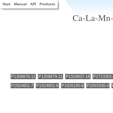
Start
Manual
API
Products
Ca-La-Mn-O
P1308876-11
P1308879-11
P1319837-18
P1713302
P1924801-7
P1924801-8
P1926180-6
P2003330-4