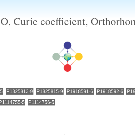
, Curie coefficient, Orthorho
-5
P1825813-9
P1825815-9
P1918591-6
P1918592-6
P19
P1114755-5
P1114756-5
←