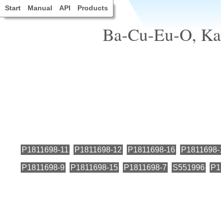
Start
Manual
API
Products
Ba-Cu-Eu-O, Kan
P1811698-11
P1811698-12
P1811698-16
P1811698-
P1811698-9
P1811698-15
P1811698-7
S551996
P1