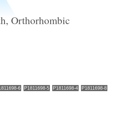
th, Orthorhombic
1811698-6
P1811698-5
P1811698-4
P1811698-8