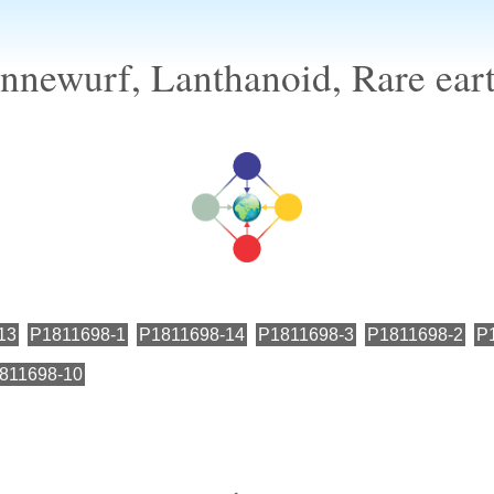
newurf, Lanthanoid, Rare ear
13
P1811698-1
P1811698-14
P1811698-3
P1811698-2
P
811698-10
←