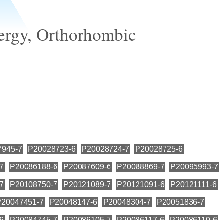
nergy, Orthorhombic
7945-7
P20028723-6
P20028724-7
P20028725-6
7
P20086188-6
P20087609-6
P20088869-7
P20095993-7
7
P20108750-7
P20121089-7
P20121091-6
P20121111-6
P20047451-7
P20048147-6
P20048304-7
P20051836-7
6
P20084745-7
P20086105-7
P20086117-6
P20086119-6