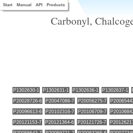
Start
Manual
API
Products
Carbonyl, Chalcoge
P1302630-1
P1302631-1
P1302636-1
P1302637-1
P20028726-6
P20047086-7
P20056275-7
P2006544
P20096613-6
P20102316-7
P20106709-7
P2010684
P20121153-7
P20121364-6
P20121726-7
P2012621
P20058643-7
P20059721-7
P20063265-6
P2007734