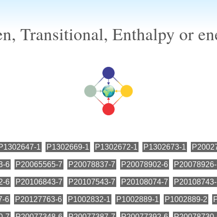
n, Transitional, Enthalpy or e
P1302647-1
P1302669-1
P1302672-1
P1302673-1
P2002
3-6
P20065565-7
P20078837-7
P20078902-6
P20078926-
2-6
P20106843-7
P20107543-7
P20108074-7
P20108743-
7-6
P20127763-6
P1002832-1
P1002889-1
P1002889-2
0-7
P20077348-6
P20077387-7
P20077392-6
P20078730-