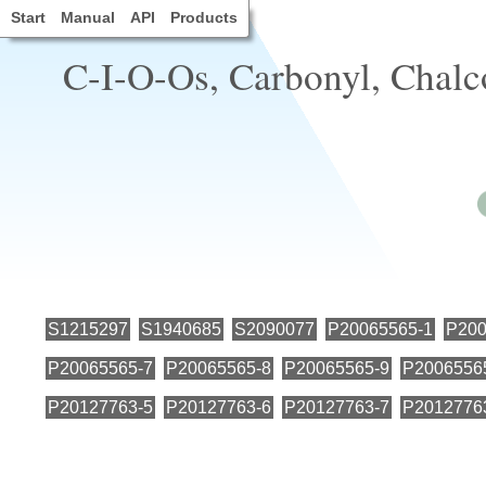
Start
Manual
API
Products
C-I-O-Os, Carbonyl, Chalc
S1215297
S1940685
S2090077
P20065565-1
P200
P20065565-7
P20065565-8
P20065565-9
P2006556
P20127763-5
P20127763-6
P20127763-7
P2012776