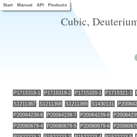
Start
Manual
API
Products
Cubic, Deuterium
P1715319-1
P1715319-2
P1715320-1
P1715321-1
S1211367
S1211368
S1211369
S1430131
P200642
P20064239-6
P20064239-7
P20064239-8
P2006423
P20080679-4
P20080679-5
P20080679-6
P2008067
P1522223-2
P1522223-3
P1522223-4
P1522223-5