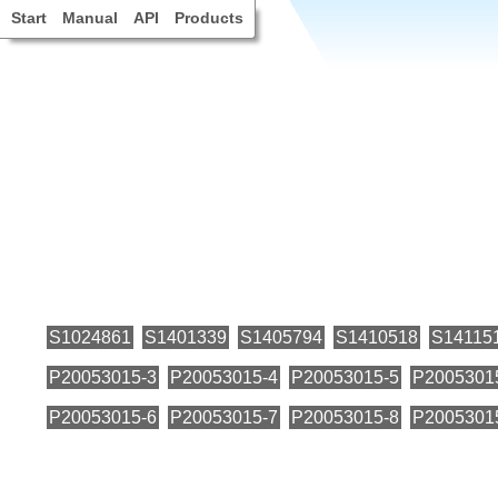
Start
Manual
API
Products
S1024861
S1401339
S1405794
S1410518
S14115
P20053015-3
P20053015-4
P20053015-5
P2005301
P20053015-6
P20053015-7
P20053015-8
P2005301