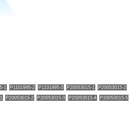
5-1
P1101995-2
P1101995-3
P20053015-1
P20053015-2
1
P20053015-2
P20053015-3
P20053015-4
P20053015-5