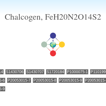
Chalcogen, FeH20N2O14S2
14
S1430706
S1430707
S1720184
P1000075-1
P110199
5-6
P20053015-7
P20053015-8
P20053015-9
P20053015-
5-9