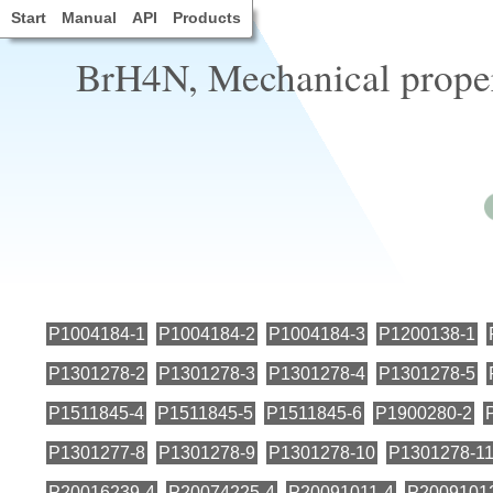
Start
Manual
API
Products
BrH4N, Mechanical proper
P1004184-1
P1004184-2
P1004184-3
P1200138-1
P1301278-2
P1301278-3
P1301278-4
P1301278-5
P1511845-4
P1511845-5
P1511845-6
P1900280-2
P1301277-8
P1301278-9
P1301278-10
P1301278-1
P20016239-4
P20074225-4
P20091011-4
P2009101