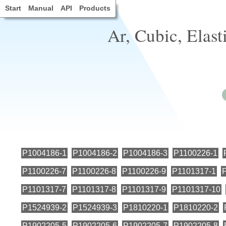
Start
Manual
API
Products
Ar, Cubic, Elast
P1004186-1
P1004186-2
P1004186-3
P1100226-1
P1100226-7
P1100226-8
P1100226-9
P1101317-1
P1101317-7
P1101317-8
P1101317-9
P1101317-10
P1524939-2
P1524939-3
P1810220-1
P1810220-2
P1902205-5
P1902205-6
P1902205-7
P1902205-8