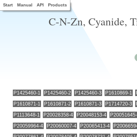
Start
Manual
API
Products
C-N-Zn, Cyanide, Tr
P1425460-1
P1425460-2
P1425460-3
P1610869-1
P1610871-1
P1610871-2
P1610871-3
P1714720-3
P1113648-1
P20028358-4
P20048153-4
P20051645
P20059964-4
P20060007-4
P20065413-4
P2006659
P20077861-4
P20078405-4
P20078731-4
P2007951