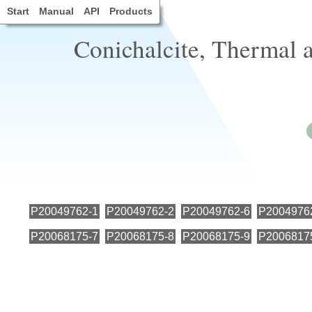
Start
Manual
API
Products
Conichalcite, Thermal 
P20049762-1
P20049762-2
P20049762-6
P2004976
P20068175-7
P20068175-8
P20068175-9
P2006817