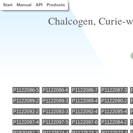
Start
Manual
API
Products
Chalcogen, Curie-w
P1122086-5
P1122086-6
P1122086-7
P1122087-3
P1122089-2
P1122089-3
P1122089-4
P1122090-2
P1122092-2
P1122092-3
P1122092-4
P1122095-4
P1122097-4
P1122097-5
P1122097-6
P1122084-2
P1820451-2
P1127574-4
P1127573-3
P1127573-4