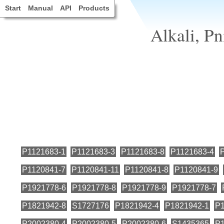
Start
Manual
API
Products
Alkali, Pn
P1121683-1
P1121683-3
P1121683-8
P1121683-4
P1120841-7
P1120841-11
P1120841-8
P1120841-9
P1921778-6
P1921778-8
P1921778-9
P1921778-7
P1821942-8
S1727176
P1821942-4
P1821942-1
P1
P2002380-4
P2002380-5
P2002380-6
S1435365
P1