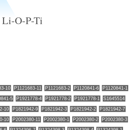
, Li-O-P-Ti
83-10
P1121683-11
P1121683-2
P1120841-6
P1120841-1
0841-5
P1921778-4
P1921778-2
P1921778-1
S1645514
2-10
P1821942-9
P1821942-3
P1821942-2
P1821942-7
0-10
P2002380-11
P2002380-1
P2002380-2
P2002380-3
6-6
P1324396-7
P1324398-3
P1324398-4
P1324398-1