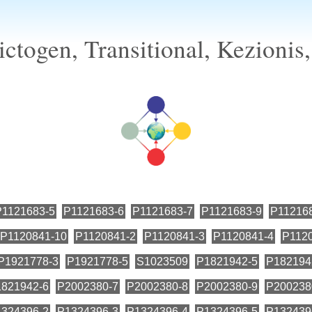
ictogen, Transitional, Kezionis
P1121683-5
P1121683-6
P1121683-7
P1121683-9
P11216
P1120841-10
P1120841-2
P1120841-3
P1120841-4
P112
P1921778-3
P1921778-5
S1023509
P1821942-5
P182194
821942-6
P2002380-7
P2002380-8
P2002380-9
P200238
324396-2
P1324396-3
P1324396-4
P1324396-5
P132439