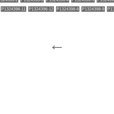
P1324396-11
P1324396-12
P1324398-8
P1324398-9
P1
←